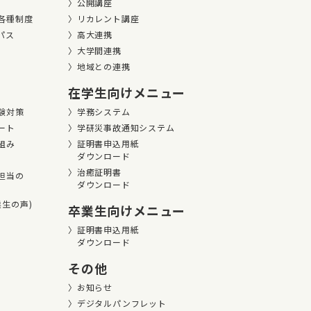
公開講座
各種制度
リカレント講座
パス
高大連携
大学間連携
地域との連携
在学生向けメニュー
験対策
学務システム
ート
学研災事故通知システム
組み
証明書申込用紙
ダウンロード
治癒証明書
担当の
ダウンロード
卒業⽣の声)
卒業生向けメニュー
証明書申込用紙
ダウンロード
その他
お知らせ
デジタルパンフレット