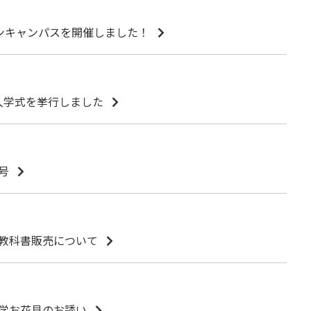
プンキャンパスを開催しました！
 入学式を挙行しました
号
教科書販売について
学お花見のお誘い