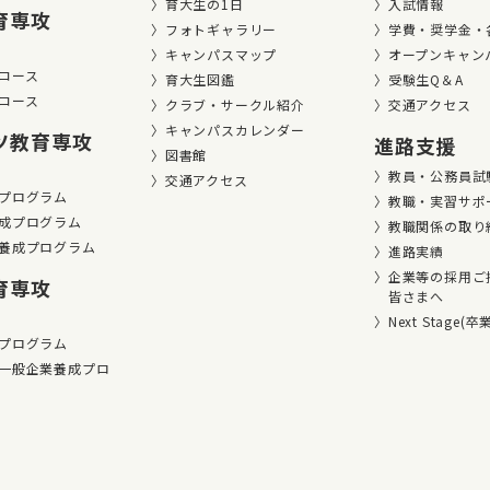
育大生の1日
入試情報
育専攻
フォトギャラリー
学費・奨学金・
キャンパスマップ
オープンキャン
コース
育大生図鑑
受験生Q＆A
コース
クラブ・サークル紹介
交通アクセス
キャンパスカレンダー
ツ教育専攻
進路支援
図書館
教員・公務員試
交通アクセス
プログラム
教職・実習サポ
成プログラム
教職関係の取り
養成プログラム
進路実績
企業等の採用ご
育専攻
皆さまへ
Next Stage(
プログラム
一般企業養成プロ