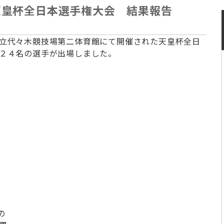
天皇杯全日本選手権大会 結果報告
立代々木競技場第二体育館にて
開催された天皇杯全日
２４名の
選手が出場しました。
の