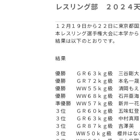
レスリング部 ２０２４
１２月１９日から２２日に東京都国
本レスリング選手権大会に本学から
結果は以下のとおりです。
結果
優勝 ＧＲ６３ｋｇ級 三谷剛大
優勝 ＧＲ７２ｋｇ級 本名一晟
優勝 ＷＷ５５ｋｇ級 清岡もえ
優勝 ＷＷ６８ｋｇ級 石井亜海
準優勝 ＷＷ５７ｋｇ級 新井一花
３位 ＧＲ６０ｋｇ級 五味虹登
３位 ＧＲ６３ｋｇ級 中村真翔
３位 ＧＲ８７ｋｇ級 吉澤英
３位 WW５０ｋｇ級 櫻井はな