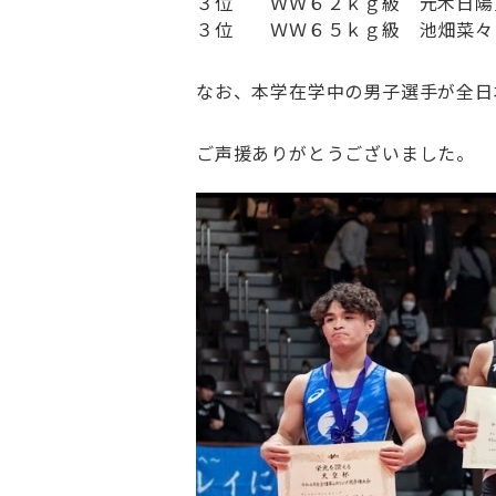
３位 ＷＷ６２ｋｇ級 元木日陽
３位 ＷＷ６５ｋｇ級 池畑菜々
なお、
本学在学中の男子選手が全日
ご声援ありがとうございました。