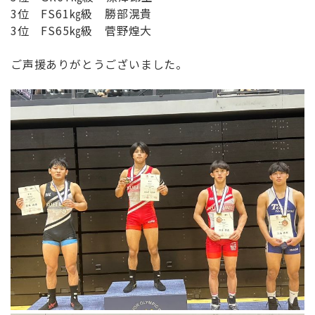
3位 FS61㎏級 勝部滉貴
3位 FS65㎏級 菅野煌大
ご声援ありがとうございました。