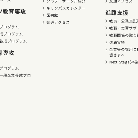
クラブ・サークル紹介
交通アクセス
キャンパスカレンダー
ツ教育専攻
進路支援
図書館
教員・公務員試
交通アクセス
プログラム
教職・実習サポ
成プログラム
教職関係の取り
養成プログラム
進路実績
企業等の採用ご
育専攻
皆さまへ
Next Stage(
プログラム
一般企業養成プロ