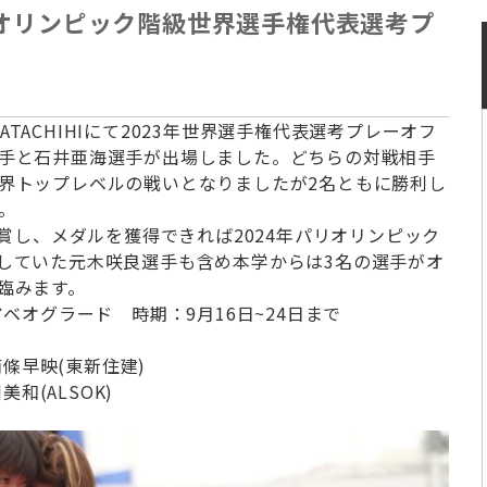
年オリンピック階級世界選手権代表選考プ
TACHIHIにて
2023年世界選手権代表選考プレーオフ
手と石井亜海選手が出場しました。
どちらの対戦相手
界トップレベ
ルの戦いとなりましたが2名ともに勝利し
。
賞し、
メダルを獲得できれば2024年パリオリンピック
していた元木咲良選手も含め本学からは3名の選手がオ
臨みます。
ベオグラード 時期：9月16日~24日まで
南條早映(東新住建)
美和(ALSOK)