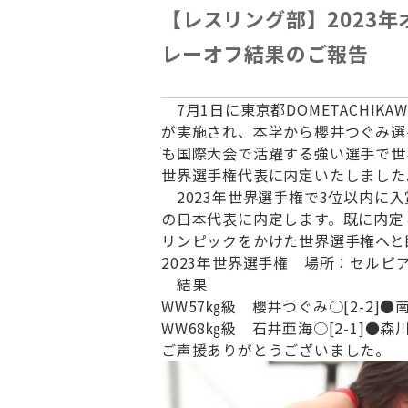
【レスリング部】2023
レーオフ結果のご報告
7月1日に東京都DOMETACHIKAWA
が実施され、
本学から櫻井つぐみ選
も国際大会で活躍する強い選手で世
世界選手権代表に内定い
たしました
2023年世界選手権で3位以内に入
の日本代表に内
定します。
既に内定
リ
ンピックをかけた世界選手権へと
2023年世界選手権 場所：セルビア
結果
WW57㎏級 櫻井つぐみ○[2-2]●
WW68㎏級 石井亜海○[2-1]●森川
ご声援ありがとうございました。