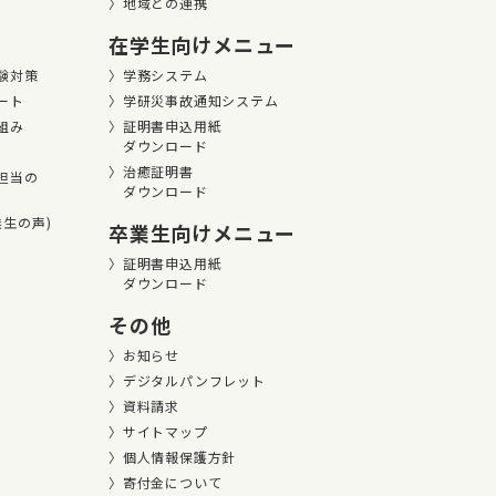
地域との連携
在学生向けメニュー
験対策
学務システム
ート
学研災事故通知システム
組み
証明書申込用紙
ダウンロード
治癒証明書
担当の
ダウンロード
卒業⽣の声)
卒業生向けメニュー
証明書申込用紙
ダウンロード
その他
お知らせ
デジタルパンフレット
資料請求
サイトマップ
個人情報保護方針
寄付金について