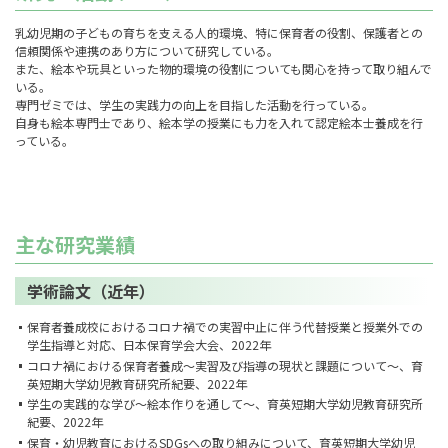
乳幼児期の子どもの育ちを支える人的環境、特に保育者の役割、保護者との
信頼関係や連携のあり方について研究している。
また、絵本や玩具といった物的環境の役割についても関心を持って取り組んで
いる。
専門ゼミでは、学生の実践力の向上を目指した活動を行っている。
自身も絵本専門士であり、絵本学の授業にも力を入れて認定絵本士養成を行
っている。
主な研究業績
学術論文（近年）
保育者養成校におけるコロナ禍での実習中止に伴う代替授業と授業外での
学生指導と対応、日本保育学会大会、2022年
コロナ禍における保育者養成～実習及び指導の現状と課題について～、育
英短期大学幼児教育研究所紀要、2022年
学生の実践的な学び～絵本作りを通して～、育英短期大学幼児教育研究所
紀要、2022年
保育・幼児教育におけるSDGsへの取り組みについて、育英短期大学幼児