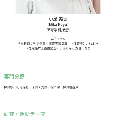
小屋 美香
（Mika Koya）
保育学科/教授
学位：M.A.
担当科目：乳児保育、保育実習指導Ⅰ（保育所）、絵本学
（認定絵本士養成講座）、子どもと表現 など
専門分野
保育学、乳児保育、子育て支援、絵本学、保育者養成
研究・活動テーマ