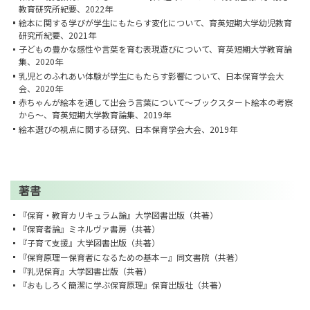
教育研究所紀要、2022年
絵本に関する学びが学生にもたらす変化について、育英短期大学幼児教育
研究所紀要、2021年
子どもの豊かな感性や言葉を育む表現遊びについて、育英短期大学教育論
集、2020年
乳児とのふれあい体験が学生にもたらす影響について、日本保育学会大
会、2020年
赤ちゃんが絵本を通して出会う言葉について～ブックスタート絵本の考察
から～、育英短期大学教育論集、2019年
絵本選びの視点に関する研究、日本保育学会大会、2019年
著書
『保育・教育カリキュラム論』大学図書出版（共著）
『保育者論』ミネルヴァ書房（共著）
『子育て支援』大学図書出版（共著）
『保育原理ー保育者になるための基本ー』同文書院（共著）
『乳児保育』大学図書出版（共著）
『おもしろく簡潔に学ぶ保育原理』保育出版社（共著）