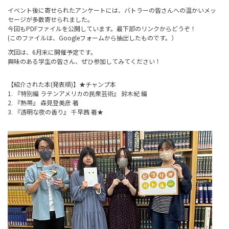
イベント後に寄せられたアンケートには、バトラーの皆さんへの温かいメッ
セージが多数寄せられました。
今回もPDFファイルを公開しています。最下部のリンクからどうぞ！
(このファイルは、Googleフォームから抽出したものです。）
次回は、6月末に開催予定です。
興味のある学生の皆さん、ぜひ参加してみてください！
【紹介された本(発表順)】★チャンプ本
1. 『特別編 ラテンアメリカの民衆芸術』 鈴木紀 編
2. 『熱帯』 森見登美彦 著
3. 『透明な夜の香り』 千早茜 著★