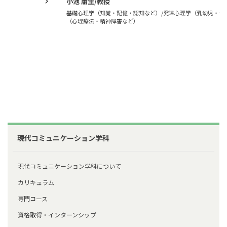
小池 庸生/教授
基礎心理学（知覚・記憶・認知など）/発達心理学（乳幼児・青年など）/臨床心理学
（心理療法・精神障害など）
現代コミュニケーション学科
現代コミュニケーション学科について
カリキュラム
専門コース
資格取得・インターンシップ