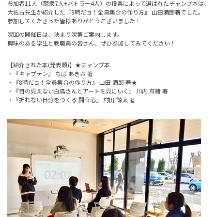
参加者11人（聴衆7人+バトラー4人）の投票によって選ばれたチャンプ本は、
大佐古先生が紹介した『8時だョ！全員集合の作り方』 山田満郎著でした。
参加してくださった皆様ありがとうございました！
次回の開催日は、決まり次第ご案内します。
興味のある学生と教職員の皆さん、ぜひ参加してみてください！
【紹介された本(発表順)】★チャンプ本
・『キャプテン』 ちば あきお 著
・『8時だョ！全員集合の作り方』 山田 満郎 著★
・『目の見えない白鳥さんとアートを見にいく』 川内 有緒 著
・『折れない自分をつくる 闘う心』 村田 諒太 著