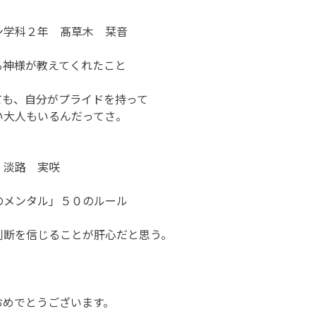
学科２年 髙草木 栞音
様が教えてくれたこと
ても、自分がプライドを持って
いるんだってさ。
淡路 実咲
ンタル」５０のルール
判断を信じることが肝心だと思う。
おめでとうございます。